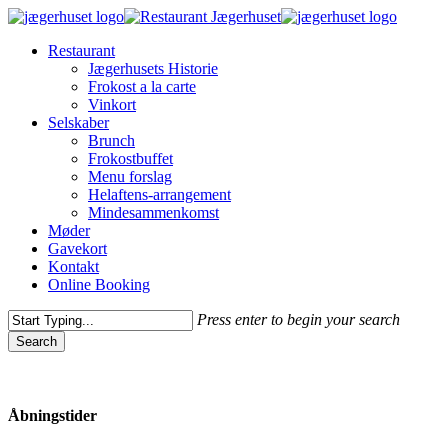
Skip
to
Menu
Restaurant
main
Jægerhusets Historie
content
Frokost a la carte
Vinkort
Selskaber
Brunch
Frokostbuffet
Menu forslag
Helaftens-arrangement
Mindesammenkomst
Møder
Gavekort
Kontakt
Online Booking
Press enter to begin your search
Search
Close
Search
Åbningstider