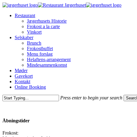
Skip
to
Menu
Restaurant
main
Jægerhusets Historie
content
Frokost a la carte
Vinkort
Selskaber
Brunch
Frokostbuffet
Menu forslag
Helaftens-arrangement
Mindesammenkomst
Møder
Gavekort
Kontakt
Online Booking
Press enter to begin your search
Searc
Close
Search
Åbningstider
Frokost: