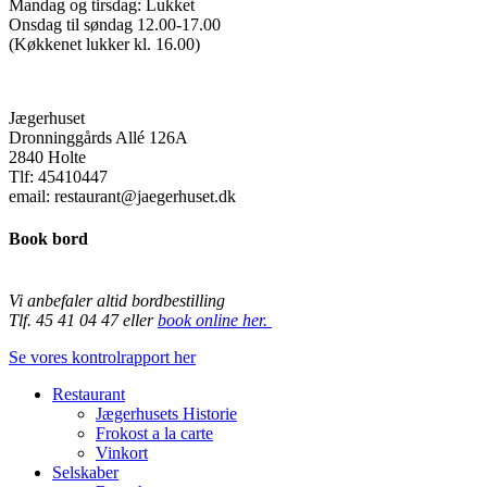
Mandag og tirsdag: Lukket
Onsdag til søndag 12.00-17.00
(Køkkenet lukker kl. 16.00)
Jægerhuset
Dronninggårds Allé 126A
2840 Holte
Tlf: 45410447
email: restaurant@jaegerhuset.dk
Book bord
Vi anbefaler altid bordbestilling
Tlf. 45 41 04 47 eller
book online her.
Se vores kontrolrapport her
Close
Restaurant
Menu
Jægerhusets Historie
Frokost a la carte
Vinkort
Selskaber